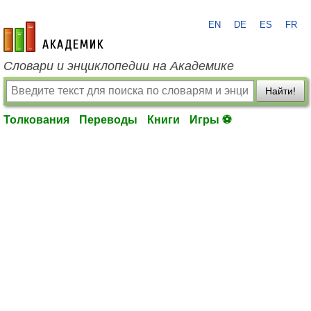
EN
DE
ES
FR
academic.ru
Словари и энциклопедии на Академике
Найти!
Толкования
Переводы
Книги
Игры ⚽