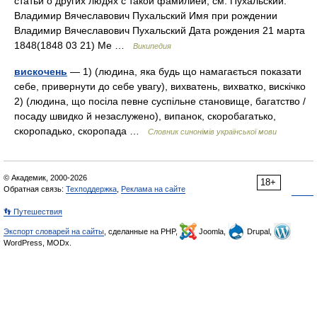
статьи о других людях с такой фамилией, см. Пухальский.
Владимир Вячеславович Пухальский Имя при рождении
Владимир Вячеславович Пухальский Дата рождения 21 марта
1848(1848 03 21) Ме …
Википедия
вискочень
— 1) (людина, яка будь що намагається показати
себе, привернути до себе увагу), вихватень, вихватко, вискічко
2) (людина, що посіла певне суспільне становище, багатство /
посаду швидко й незаслужено), випанок, скоробагатько,
скоропадько, скоропада …
Словник синонімів української мови
© Академик, 2000-2026
18+
Обратная связь:
Техподдержка
,
Реклама на сайте
👣 Путешествия
Экспорт словарей на сайты
, сделанные на PHP,
Joomla,
Drupal,
WordPress, MODx.