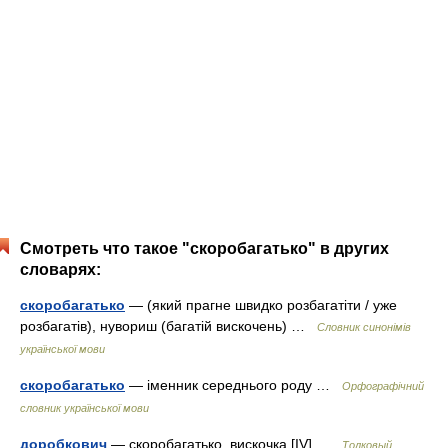
Смотреть что такое "скоробагатько" в других
словарях:
скоробагатько
— (який прагне швидко розбагатіти / уже
розбагатів), нувориш (багатій вискочень) …
Словник синонімів
української мови
скоробагатько
— іменник середнього роду …
Орфографічний
словник української мови
доробкович
— скоробагатько, вискочка [IV] …
Толковый