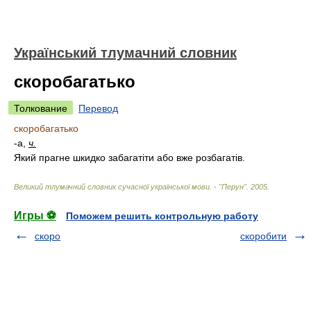
Український тлумачний словник
скоробагатько
Толкование
Перевод
скоробагатько
-а,
ч.
Який прагне шкидко забагатіти або вже розбагатів.
Великий тлумачний словник сучасної української мови. - "Перун"
.
2005
.
Игры ⚽
Поможем решить контрольную работу
скоро
скоробити