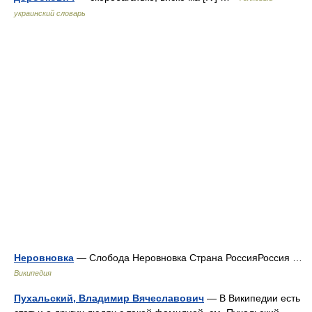
украинский словарь
Неровновка
— Слобода Неровновка Страна РоссияРоссия …
Википедия
Пухальский, Владимир Вячеславович
— В Википедии есть